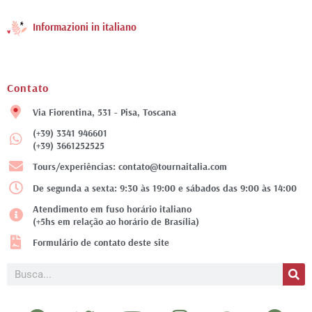
Informazioni in italiano
Contato
Via Fiorentina, 531 - Pisa, Toscana
(+39) 3341 946601
(+39) 3661252525
Tours/experiências: contato@tournaitalia.com
De segunda a sexta: 9:30 às 19:00 e sábados das 9:00 às 14:00
Atendimento em fuso horário italiano
(+5hs em relação ao horário de Brasília)
Formulário de contato deste site
Pesquisar
F
T
Y
I
T
P