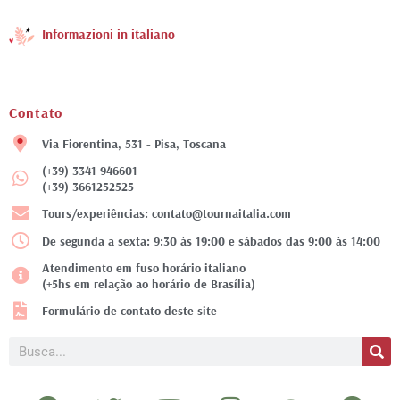
Informazioni in italiano
Contato
Via Fiorentina, 531 - Pisa, Toscana
(+39) 3341 946601
(+39) 3661252525
Tours/experiências: contato@tournaitalia.com
De segunda a sexta: 9:30 às 19:00 e sábados das 9:00 às 14:00
Atendimento em fuso horário italiano
(+5hs em relação ao horário de Brasília)
Formulário de contato deste site
Pesquisar
F
T
Y
I
T
P