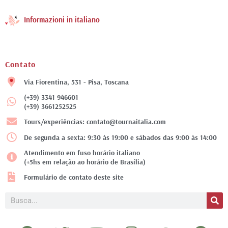
Informazioni in italiano
Contato
Via Fiorentina, 531 - Pisa, Toscana
(+39) 3341 946601
(+39) 3661252525
Tours/experiências: contato@tournaitalia.com
De segunda a sexta: 9:30 às 19:00 e sábados das 9:00 às 14:00
Atendimento em fuso horário italiano
(+5hs em relação ao horário de Brasília)
Formulário de contato deste site
Pesquisar
F
T
Y
I
T
P