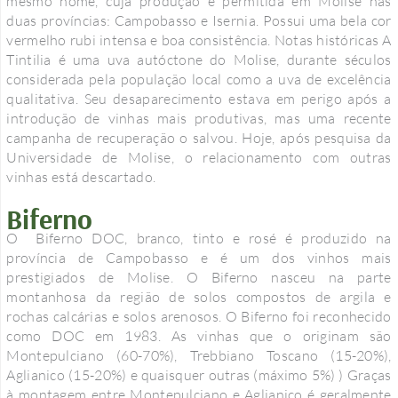
mesmo nome, cuja produção é permitida em Molise nas
duas províncias: Campobasso e Isernia. Possui uma bela cor
vermelho rubi intensa e boa consistência. Notas históricas A
Tintilia é uma uva autóctone do Molise, durante séculos
considerada pela população local como a uva de excelência
qualitativa. Seu desaparecimento estava em perigo após a
introdução de vinhas mais produtivas, mas uma recente
campanha de recuperação o salvou. Hoje, após pesquisa da
Universidade de Molise, o relacionamento com outras
vinhas está descartado.
Biferno
O Biferno DOC, branco, tinto e rosé é produzido na
província de Campobasso e é um dos vinhos mais
prestigiados de Molise. O Biferno nasceu na parte
montanhosa da região de solos compostos de argila e
rochas calcárias e solos arenosos. O Biferno foi reconhecido
como DOC em 1983. As vinhas que o originam são
Montepulciano (60-70%), Trebbiano Toscano (15-20%),
Aglianico (15-20%) e quaisquer outras (máximo 5%) ) Graças
à montagem entre Montepulciano e Aglianico é geralmente