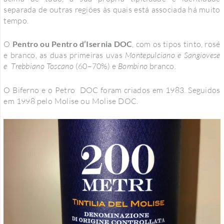
separada de outras regiões às quais está associada há muito
tempo.
O
Pentro ou Pentro d’Isernia DOC
, com os tipos tinto, rosé
e branco, as duas primeiras uvas
Montepulciano e Sangiovese
e Trebbiano Toscano
(60–70%) e
Bombino
branco.
O Biferno e o Petro DOC foram criados em 1983. Seguidos
em 1998 pelo Molise ou Molise DOC.