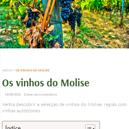
INÍCIO
»
OS VINHOS DO MOLISE
Os vinhos do Molise
/
/
Deixe um comentário
14/08/2020
Venha descobrir a selecção de vinhos do Molise, região com
vinhas autóctones.
Índice