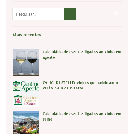
P
e
s
q
Mais recentes
u
i
Calendário de eventos ligados ao vinho em
s
agosto
a
r
CALICI DI STELLE: vinhos que celebram o
verão, veja os eventos
Calendário de eventos ligados ao vinho em
Julho