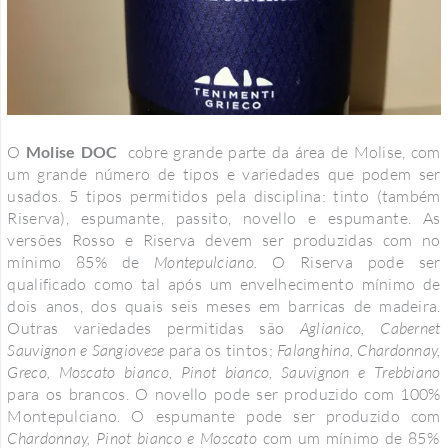
O
Molise DOC
cobre grande parte da área de Molise, com
um grande número de tipos e variedades que podem ser
usados. 5 tipos permitidos pela disciplina: tinto (também
Riserva), espumante, passito, novello e espumante. As
versões Rosso e Riserva devem ser produzidas com no
mínimo 85% de
Montepulciano.
O Riserva pode ser
qualificado como tal após um envelhecimento mínimo de
dois anos, dos quais seis meses em barricas de madeira.
Outras variedades permitidas são
Aglianico, Cabernet
Sauvignon e Sangiovese
para os tintos;
Falanghina, Chardonnay,
Greco, Moscato bianco, Pinot bianco, Sauvignon e Trebbiano
para os brancos. O novello pode ser produzido com 100%
Montepulciano. O espumante pode ser produzido com
Chardonnay, Pinot bianco e Moscato
com um mínimo de 85%