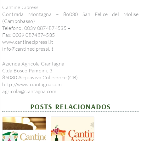
Cantine Cipressi
Contrada Montagna – 86030 San Felice del Molise
(Campobasso)
Telefono: 0039 0874874535 –
Fax: 0039 0874874535
www.cantinecipressi.it
info@cantinecipressi.it
Azienda Agricola Gianfagna
C.da Bosco Pampini, 3
86030 Acquaviva Collecroce (CB)
http://www.cianfagna.com
agricola@cianfagna.com
POSTS RELACIONADOS