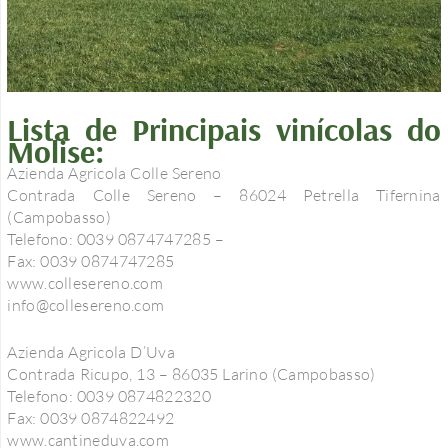
Lista de Principais vinícolas do
Molise:
Azienda Agricola Colle Sereno
Contrada Colle Sereno – 86024 Petrella Tifernina
(Campobasso)
Telefono: 0039 0874747285 –
Fax: 0039 0874747285
www.collesereno.com
info@collesereno.com
Azienda Agricola D’Uva
Contrada Ricupo, 13 – 86035 Larino (Campobasso)
Telefono: 0039 0874822320
Fax: 0039 0874822492
www.cantineduva.com