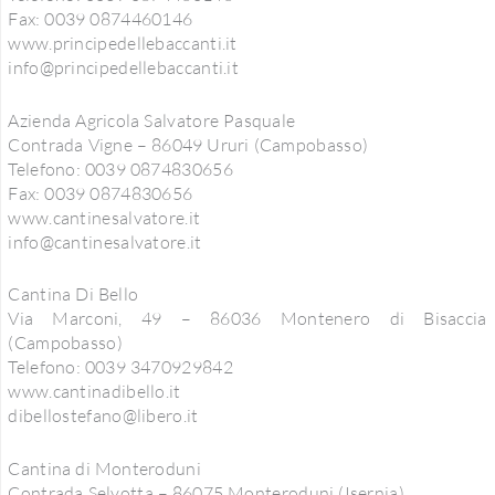
Fax: 0039 0874460146
www.principedellebaccanti.it
info@principedellebaccanti.it
Azienda Agricola Salvatore Pasquale
Contrada Vigne – 86049 Ururi (Campobasso)
Telefono: 0039 0874830656
Fax: 0039 0874830656
www.cantinesalvatore.it
info@cantinesalvatore.it
Cantina Di Bello
Via Marconi, 49 – 86036 Montenero di Bisaccia
(Campobasso)
Telefono: 0039 3470929842
www.cantinadibello.it
dibellostefano@libero.it
Cantina di Monteroduni
Contrada Selvotta – 86075 Monteroduni (Isernia)