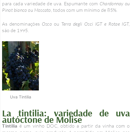
para cada variedade de uva. Espumante com
Chardonnay ou
Pinot bianco ou Moscato
, todos com um mínimo de 85%.
As denominações
Osco
ou
Terra degli Osci IGT e Rotae IGT,
são de 1995.
Uva Tintilia
La tintilia: variedade de uva
autóctone de Molise
Tintilia
é um vinho DOC, obtido a partir da vinha com o