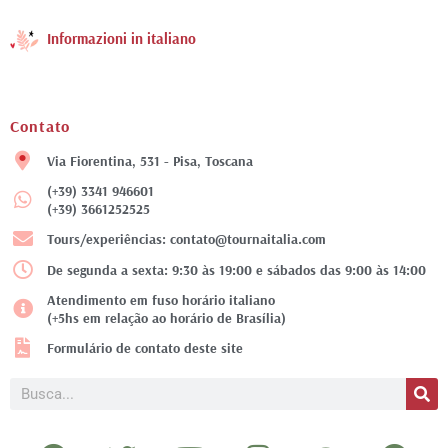
Informazioni in italiano
Contato
Via Fiorentina, 531 - Pisa, Toscana
(+39) 3341 946601
(+39) 3661252525
Tours/experiências: contato@tournaitalia.com
De segunda a sexta: 9:30 às 19:00 e sábados das 9:00 às 14:00
Atendimento em fuso horário italiano
(+5hs em relação ao horário de Brasília)
Formulário de contato deste site
Pesquisar
F
T
Y
I
T
P