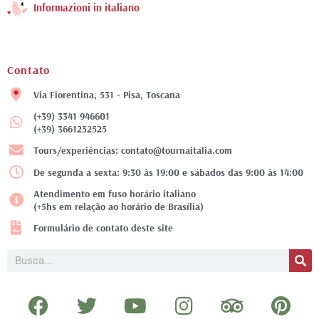
Informazioni in italiano
Contato
Via Fiorentina, 531 - Pisa, Toscana
(+39) 3341 946601
(+39) 3661252525
Tours/experiências: contato@tournaitalia.com
De segunda a sexta: 9:30 às 19:00 e sábados das 9:00 às 14:00
Atendimento em fuso horário italiano
(+5hs em relação ao horário de Brasília)
Formulário de contato deste site
Pesquisar
F
T
Y
I
T
P
a
w
o
n
r
i