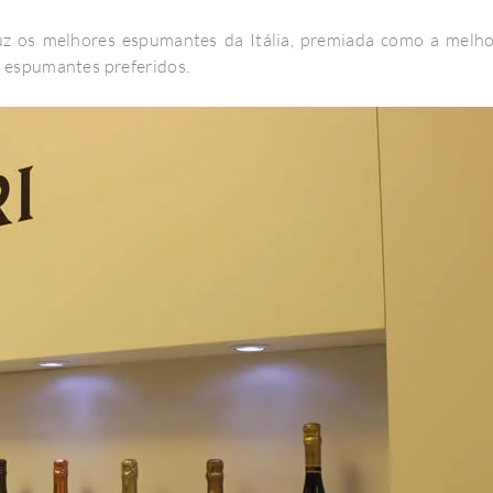
oduz os melhores espumantes da Itália, premiada como a melh
 espumantes preferidos.