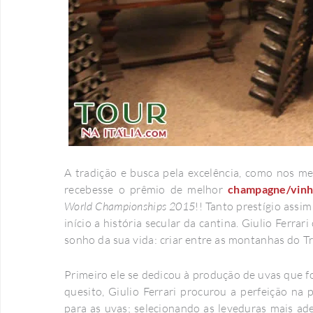
A tradição e busca pela excelência, como nos m
recebesse o prêmio de melhor
champagne/vin
World Championships 2015
!! Tanto prestígio assi
início a história secular da cantina. Giulio Ferra
sonho da sua vida: criar entre as montanhas do Tr
Primeiro ele se dedicou à produção de uvas que 
quesito, Giulio Ferrari procurou a perfeição n
para as uvas; selecionando as leveduras mais a