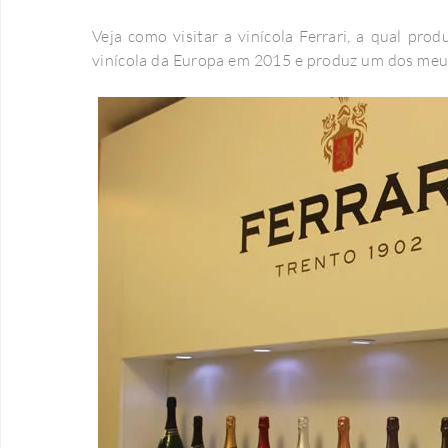
Veja como visitar a vinícola Ferrari, a qual pr
vinícola da Europa em 2015 e produz um dos meu