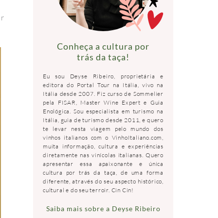
or
Conheça a cultura por
trás da taça!
Eu sou Deyse Ribeiro, proprietária e
editora do Portal Tour na Itália, vivo na
Itália desde 2007. Fiz curso de Sommelier
pela FISAR, Master Wine Expert e Guia
Enológica. Sou especialista em turismo na
Itália, guia de turismo desde 2011, e quero
te levar nesta viagem pelo mundo dos
vinhos italianos com o VinhoItaliano.com,
muita informação, cultura e experiências
diretamente nas vinícolas italianas. Quero
apresentar essa apaixonante e única
cultura por trás da taça, de uma forma
diferente, através do seu aspecto histórico,
cultural e do seu terroir. Cin Cin!
Saiba mais sobre a Deyse Ribeiro