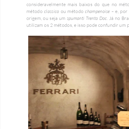
consideravelmente mais baixos do que no mét
método
classico
ou método
champenoise –
e, por 
origem, ou seja um
spumanti
Trento Doc
. Já no Br
utilizam os 2 métodos, e isso pode confundir um 