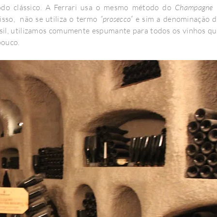
odo clássico. A Ferrari usa o mesmo método do
Champagne
isso, não se utiliza o termo
“prosecco”
e sim a denominação d
asil, utilizamos comumente espumante para todos os vinhos q
pouco.