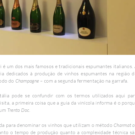
ri é um dos mais famosos e tradicionais espumantes italianos.
ória dedicados à produção de vinhos espumantes na região 
todo do
Champagne
– com a segunda fermentação na garrafa.
tália pode se confundir com os termos utilizados aqui pa
isita, a primeira coisa que a guia da vinícola informa é o porq
 um
Trento Doc
.
ada para denominar os vinhos que utilizam o método
Charmat o
tanto o tempo de produção quanto a complexidade técnica s