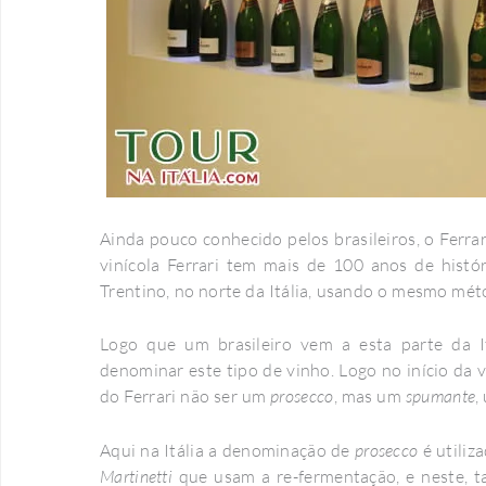
Ainda pouco conhecido pelos brasileiros, o Ferra
vinícola Ferrari tem mais de 100 anos de hist
Trentino, no norte da Itália, usando o mesmo mé
Logo que um brasileiro vem a esta parte da I
denominar este tipo de vinho. Logo no início da v
do Ferrari não ser um
prosecco
, mas um
spumante
,
Aqui na Itália a denominação de
prosecco
é utiliz
Martinetti
que usam a re-fermentação, e neste, 