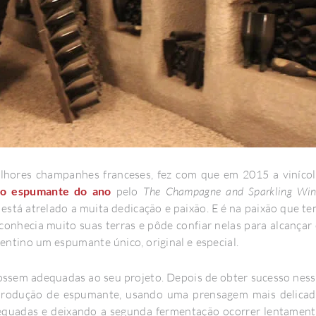
elhores champanhes franceses, fez com que em 2015 a viníco
ho espumante do ano
pelo
The Champagne and Sparkling Wi
m está atrelado a muita dedicação e paixão. E é na paixão que t
ri conhecia muito suas terras e pôde confiar nelas para alcançar
entino um espumante único, original e especial.
fossem adequadas ao seu projeto. Depois de obter sucesso nes
a produção de espumante, usando uma prensagem mais delica
dequadas e deixando a segunda fermentação ocorrer lentamen