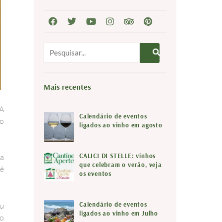
P
e
s
q
Mais recentes
u
 A
i
Calendário de eventos
do
ligados ao vinho em agosto
s
a
CALICI DI STELLE: vinhos
ra
r
que celebram o verão, veja
uê
os eventos
Calendário de eventos
u
ligados ao vinho em Julho
ão