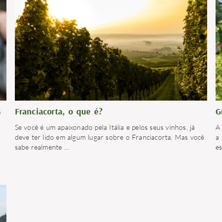
s
Franciacorta, o que é?
G
Se você é um apaixonado pela Itália e pelos seus vinhos, já
A 
deve ter lido em algum lugar sobre o Franciacorta. Mas você
a
sabe realmente
…
e