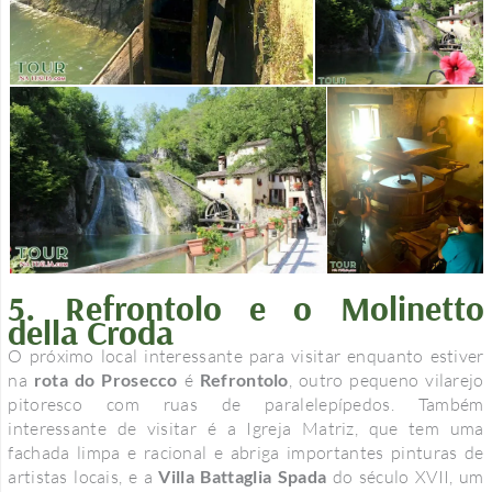
5. Refrontolo e o Molinetto
della Croda
O próximo local interessante para visitar enquanto estiver
na
rota do Prosecco
é
Refrontolo
, outro pequeno vilarejo
pitoresco com ruas de paralelepípedos. Também
interessante de visitar é a Igreja Matriz, que tem uma
fachada limpa e racional e abriga importantes pinturas de
artistas locais, e a
Villa Battaglia Spada
do século XVII, um