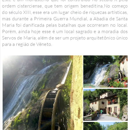
ordem cisterciense, que tem origem beneditina.No começo
do século XIII, esse era um lugar cheio de riquezas artísticas,
mas durante a Primeira Guerra Mundial, a Abadia de Santa
Maria foi danificada pelas batalhas que ocorreram no local.
Porém, ainda hoje esse é um local sagrado e a moradia dos
Servos de Maria, além de ser um projeto arquitetônico único
para a região de Vêneto.