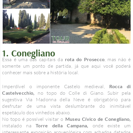
1. Conegliano
Essa é uma das capitais da
rota do Prosecco
, mas não é
somente um ponto de partida, já que aqui você poderá
conhecer mais sobre a história local.
Imperdível o imponente Castelo medieval,
Rocca di
Castelvecchio,
no topo do Colle di Giano. Subir pela
sugestiva Via Madonna della Neve é ​​obrigatório para
desfrutar de uma vista deslumbrante do inimitável
espetáculo dos vinhedos abaixo.
No topo é possível visitar o
Museu Cívico de Conegliano,
instalado na
Torre della Campana,
onde existe um
interessante exposição arqueológica com achados datados