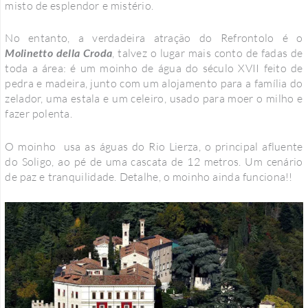
misto de esplendor e mistério.
No entanto, a verdadeira atração do Refrontolo é o
Molinetto della Croda
, talvez o lugar mais conto de fadas de
toda a área: é um moinho de água do século XVII feito de
pedra e madeira, junto com um alojamento para a família do
zelador, uma estala e um celeiro, usado para moer o milho e
fazer polenta.
O moinho usa as águas do Rio Lierza, o principal afluente
do Soligo, ao pé de uma cascata de 12 metros.
Um cenário
de paz e tranquilidade. Detalhe, o moinho ainda funciona!!