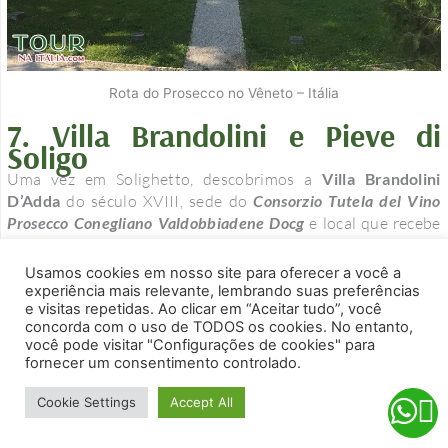
Rota do Prosecco no Vêneto – Itália
7.
Villa Brandolini e
Pieve di
Soligo
Uma vez em Solighetto, descobrimos a
Villa Brandolini
D’Adda
do século XVIII, sede do
Consorzio Tutela del Vino
Prosecco Conegliano Valdobbiadene Docg
e local que recebe
diversos eventos culturais.
Usamos cookies em nosso site para oferecer a você a
experiência mais relevante, lembrando suas preferências
Não muito longe, em Soligo, ergue-se a pequena
igreja de
e visitas repetidas. Ao clicar em “Aceitar tudo”, você
Santa Maria Nova
que data, tal como os seus frescos, do
concorda com o uso de TODOS os cookies. No entanto,
século XIV. Uma curta excursão leva ao pequeno templo de
você pode visitar "Configurações de cookies" para
San Gallo na colina de mesmo nome, de onde você pode
fornecer um consentimento controlado.
desfrutar de uma vista panorâmica extraordinária do vale
abaixo.
Cookie Settings
Accept All