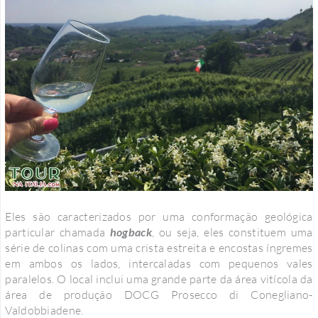
Eles são caracterizados por uma conformação geológica
particular chamada
hogback
, ou seja, eles constituem uma
série de colinas com uma crista estreita e encostas íngremes
em ambos os lados, intercaladas com pequenos vales
paralelos. O local inclui uma grande parte da área vitícola da
área de produção DOCG Prosecco di Conegliano-
Valdobbiadene.