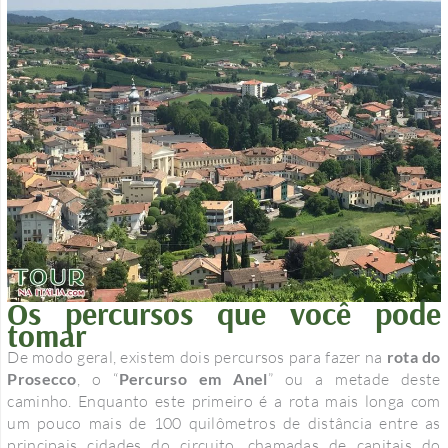
Os percursos que você pode
tomar
De modo geral, existem dois percursos para fazer na
rota do
Prosecco
, o “
Percurso em Anel
” ou a metade deste
caminho. Enquanto este primeiro é a rota mais longa com
um pouco mais de 100 quilômetros de distância entre as
principais cidades do circuito, chamadas de capitais do