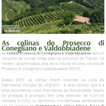
As colinas do Prosecco di
Conegliano e Valdobbiadene
As
colinas Prosecco di Conegliano e Valdobbiadene
são um
conjunto de colinas integradas na província de Treviso, no
Veneto, caracterizadas pela zona vitícola da zona vinícola de
Prosecco di Conegliano-Valdobbiadene DOCG.
Desde 2019, as colinas foram incluídas na Lista do
Patrimônio Mundial da UNESCO. A área central, que é a
área reconhecida como Patrimônio da Humanidade, objeto
de proteção e proteção, tem uma extensão de 9.197,45
hectares e inclui os territórios montanhosos pertencentes
aos Municípios de
Valdobbiadene, Vidor, Miane, Farra di