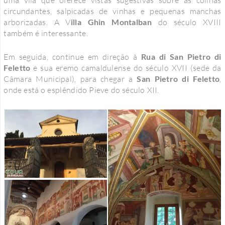
circundantes, salpicadas de vinhas e pequenas manchas
arborizadas. A V
illa Ghin Montalban
do século XVIII
também é interessante.
Em seguida, continue em direção à
Rua di San Pietro di
Feletto
e sua eremo camaldulense do século XVII (sede da
Câmara Municipal), para chegar a
San Pietro di Feletto
,
onde está o esplêndido Pieve do século XII.