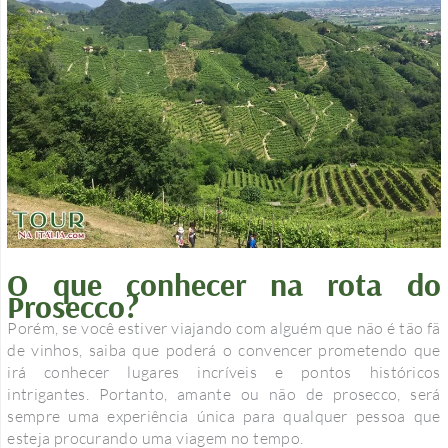
O que conhecer na rota do
Prosecco?
Porém, se você estiver viajando com alguém que não é tão fã
de vinhos, saiba que poderá o convencer prometendo que
irá conhecer lugares incríveis e pontos históricos
intrigantes. Portanto, amante ou não de prosecco, será
sempre uma experiência única para qualquer pessoa que
esteja procurando uma viagem no tempo.