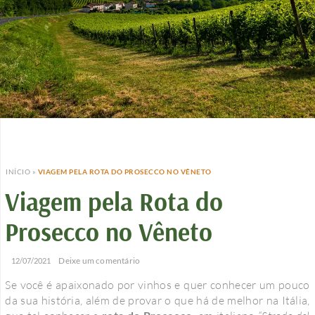
INÍCIO
»
VIAGEM PELA ROTA DO PROSECCO NO VÊNETO
Viagem pela Rota do
Prosecco no Vêneto
/
/
Deixe um comentário
12/07/2021
Se você é apaixonado por vinhos e quer conhecer um pouco
da sua história, além de provar o que há de melhor na Itália,