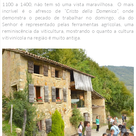
1100 a 1400, não tem só uma vista maravilhosa. O mais
incrível é o afresco de “
Cristo della Domenica
“, onde
demonstra o pecado de trabalhar no domingo, dia do
Senhor é representado pelas ferramentas agrícolas, uma
reminiscência da viticultura, mostrando o quanto a cultura
vitivinícola na região é muito antiga.