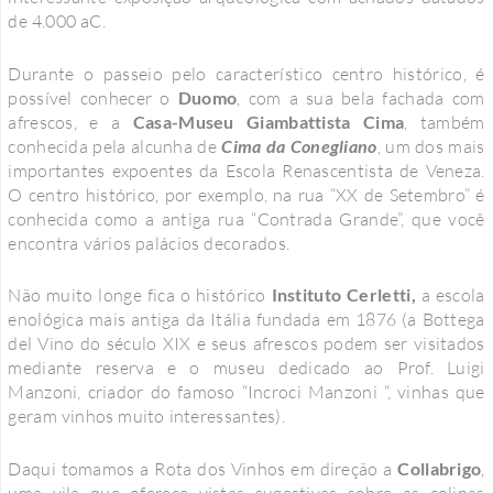
de 4.000 aC.
Durante o passeio pelo característico centro histórico, é
possível conhecer o
Duomo
, com a sua bela fachada com
afrescos, e a
Casa-Museu Giambattista Cima
, também
conhecida pela alcunha de
Cima da Conegliano
, um dos mais
importantes expoentes da Escola Renascentista de Veneza.
O centro histórico, por exemplo, na rua “XX de Setembro” é
conhecida como a antiga rua “Contrada Grande”, que você
encontra vários palácios decorados.
Não muito longe fica o histórico
Instituto Cerletti,
a escola
enológica mais antiga da Itália fundada em 1876 (a Bottega
del Vino do século XIX e seus afrescos podem ser visitados
mediante reserva e o museu dedicado ao Prof. Luigi
Manzoni, criador do famoso “Incroci Manzoni “, vinhas que
geram vinhos muito interessantes).
Daqui tomamos a Rota dos Vinhos em direção a
Collabrigo
,
uma vila que oferece vistas sugestivas sobre as colinas