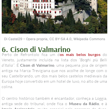
Di Castel29 – Opera propria, CC BY-SA 4.0, Wikipedia Commons
6. Cison di Valmarino
Perto de Refrontolo fica um d
os mais belos burgos
do
Veneto, justamente incluída na lista dos “
Borghi più Belli
d’Italia”
. É
Cison di Valmarino
, uma pequena joia de origem
antiga na Marca Trevigiana que nos acolhe de longe com o
seu Castelbrando, um dos mais belos castelos medievais da
Europa hoje convertido em um hotel de luxo, no alto de uma
colina.
O centro histórico também é encantador, conheça a Loggia,
antiga sede do tribunal, onde fica o
Museu da Rádio
, e à
Igreja Arcipretale
, muito especial pela presença de duas