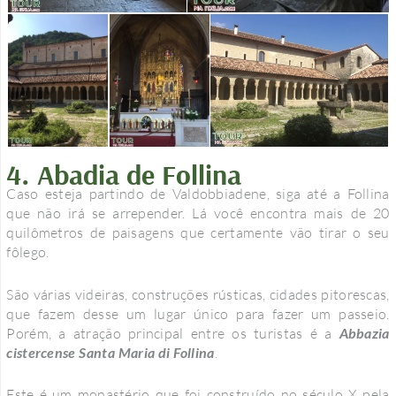
4. Abadia de Follina
Caso esteja partindo de Valdobbiadene, siga até a Follina
que não irá se arrepender. Lá você encontra mais de 20
quilômetros de paisagens que certamente vão tirar o seu
fôlego.
São várias videiras, construções rústicas, cidades pitorescas,
que fazem desse um lugar único para fazer um passeio.
Porém, a atração principal entre os turistas é a
Abbazia
cistercense Santa Maria di Follina
.
Este é um monastério que foi construído no século X pela