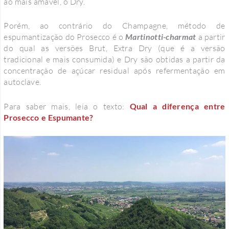
ao mais amável, o Dry.
Porém, ao contrário do Champagne, método de
espumantização do Prosecco é o
Martinotti-charmat
a partir
do qual as versões Brut, Extra Dry (que é a versão
tradicional e mais consumida) e Dry são obtidas a partir da
concentração de açúcar residual após refermentação em
autoclave.
Para saber mais, leia o texto:
Qual a diferença entre
Prosecco e Espumante?