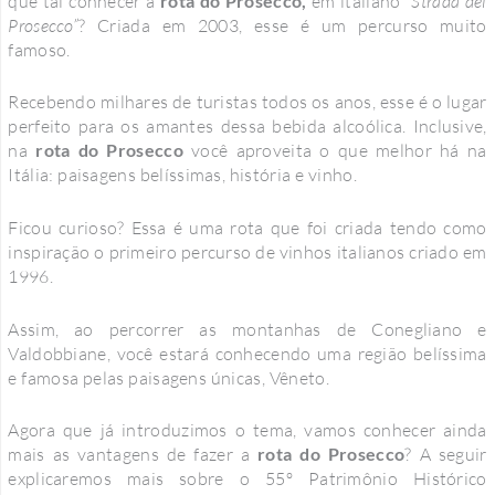
que tal conhecer a
rota do Prosecco,
em italiano
“Strada del
Prosecco”
? Criada em 2003, esse é um percurso muito
famoso.
Recebendo milhares de turistas todos os anos, esse é o lugar
perfeito para os amantes dessa bebida alcoólica. Inclusive,
na
rota do Prosecco
você aproveita o que melhor há na
Itália: paisagens belíssimas, história e vinho.
Ficou curioso? Essa é uma rota que foi criada tendo como
inspiração o primeiro percurso de vinhos italianos criado em
1996.
Assim, ao percorrer as montanhas de Conegliano e
Valdobbiane, você estará conhecendo uma região belíssima
e famosa pelas paisagens únicas, Vêneto.
Agora que já introduzimos o tema, vamos conhecer ainda
mais as vantagens de fazer a
rota do Prosecco
? A seguir
explicaremos mais sobre o 55º Patrimônio Histórico