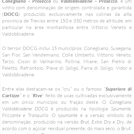
Conegliano – Prosecco
ou
Valdobbiadene – Prosecco
, é um
vinho com denominação de origem controlada e garantida
(
DOCG
) produzido exclusivamente nas colinas da alta
província de Treviso entre 150 e 350 metros de altitude, em
particular na área montanhosa entre Vittorio Veneto e
Valdobbiadene.
O terroir DOCG inclui 15 municípios: Conegliano, Susegana,
San Fior, San Vendemiano, Colle Umberto, Vittorio Veneto,
Tarzo, Cison di Valmarino, Follina, Miane, San Pietro di
Feletto, Refrontolo, Pieve di Soligo, Farra di Soligo, Vidor e
Valdobbiadene.
Entre elas destacam-se os “cru” ou o famoso “
Superiore di
Cartizze
“
e o “
Rive
” feito de uvas cultivadas exclusivamente
em um único município ou fração deste. O
Conegliano
Valdobbiadene DOCG
é produzido na tipologia
Spumante,
Frizzante e Tranquillo
. O s
pumante
é a versão símbolo da
denominação, produzido na versão
Brut, Extra Dry e Dry
, de
acordo com o açúcar residual presente, do mais seco, o Brut,